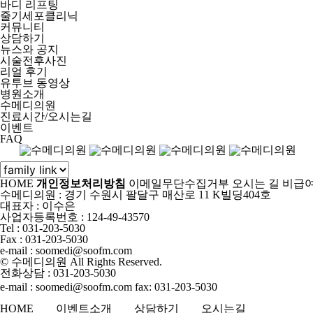
바디 리프팅
줄기세포클리닉
커뮤니티
상담하기
뉴스와 공지
시술전후사진
리얼 후기
유투브 동영상
병원소개
수메디의원
진료시간/오시는길
이벤트
FAQ
HOME
개인정보처리방침
이메일무단수집거부
오시는 길
비급여
수메디의원 : 경기 수원시 팔달구 매산로 11 K빌딩404호
대표자 : 이수은
사업자등록번호 : 124-49-43570
Tel :
031-203-5030
Fax :
031-203-5030
e-mail :
soomedi@soofm.com
© 수메디의원 All Rights Reserved.
전화상담
: 031-203-5030
e-mail : soomedi@soofm.com
fax: 031-203-5030
HOME
이벤트소개
상담하기
오시는길