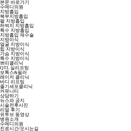
본문 바로가기
수메디의원
지방흡입
복부지방흡입
팔 지방흡입
허벅지 지방흡입
특수 지방흡입
지방흡입 재수술
지방이식
얼굴 지방이식
힙 지방이식
가슴 지방이식
특수 지방이식
쁘띠클리닉
QTL 실리프팅
보톡스&필러
레이저 클리닉
바디 리프팅
줄기세포클리닉
커뮤니티
상담하기
뉴스와 공지
시술전후사진
리얼 후기
유투브 동영상
병원소개
수메디의원
진료시간/오시는길