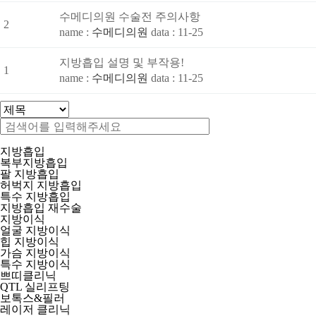
수메디의원 수술전 주의사항
2
name :
수메디의원
data : 11-25
지방흡입 설명 및 부작용!
1
name :
수메디의원
data : 11-25
지방흡입
복부지방흡입
팔 지방흡입
허벅지 지방흡입
특수 지방흡입
지방흡입 재수술
지방이식
얼굴 지방이식
힙 지방이식
가슴 지방이식
특수 지방이식
쁘띠클리닉
QTL 실리프팅
보톡스&필러
레이저 클리닉