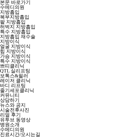
본문 바로가기
수메디의원
지방흡입
복부지방흡입
팔 지방흡입
허벅지 지방흡입
특수 지방흡입
지방흡입 재수술
지방이식
얼굴 지방이식
힙 지방이식
가슴 지방이식
특수 지방이식
쁘띠클리닉
QTL 실리프팅
보톡스&필러
레이저 클리닉
바디 리프팅
줄기세포클리닉
커뮤니티
상담하기
뉴스와 공지
시술전후사진
리얼 후기
유투브 동영상
병원소개
수메디의원
진료시간/오시는길