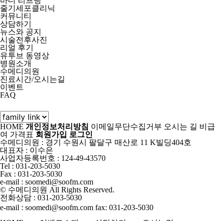
바디 리프팅
줄기세포클리닉
커뮤니티
상담하기
뉴스와 공지
시술전후사진
리얼 후기
유투브 동영상
병원소개
수메디의원
진료시간/오시는길
이벤트
FAQ
HOME
개인정보처리방침
이메일무단수집거부
오시는 길
비급
여 가격표
회원가입
로그인
수메디의원 : 경기 수원시 팔달구 매산로 11 K빌딩404호
대표자 : 이수은
사업자등록번호 : 124-49-43570
Tel :
031-203-5030
Fax :
031-203-5030
e-mail :
soomedi@soofm.com
© 수메디의원 All Rights Reserved.
전화상담
: 031-203-5030
e-mail : soomedi@soofm.com
fax: 031-203-5030