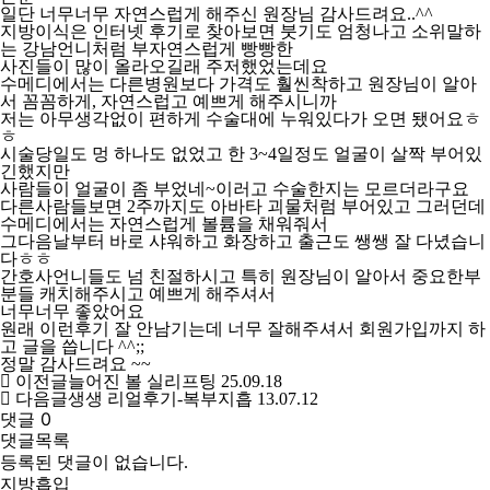
일단 너무너무 자연스럽게 해주신 원장님 감사드려요..^^
지방이식은 인터넷 후기로 찾아보면 붓기도 엄청나고 소위말하
는 강남언니처럼 부자연스럽게 빵빵한
사진들이 많이 올라오길래 주저했었는데요
수메디에서는 다른병원보다 가격도 훨씬착하고 원장님이 알아
서 꼼꼼하게, 자연스럽고 예쁘게 해주시니까
저는 아무생각없이 편하게 수술대에 누워있다가 오면 됐어요ㅎ
ㅎ
시술당일도 멍 하나도 없었고 한 3~4일정도 얼굴이 살짝 부어있
긴했지만
사람들이 얼굴이 좀 부었네~이러고 수술한지는 모르더라구요
다른사람들보면 2주까지도 아바타 괴물처럼 부어있고 그러던데
수메디에서는 자연스럽게 볼륨을 채워줘서
그다음날부터 바로 샤워하고 화장하고 출근도 쌩쌩 잘 다녔습니
다ㅎㅎ
간호사언니들도 넘 친절하시고 특히 원장님이 알아서 중요한부
분들 캐치해주시고 예쁘게 해주셔서
너무너무 좋았어요
원래 이런후기 잘 안남기는데 너무 잘해주셔서 회원가입까지 하
고 글을 씁니다 ^^;;
정말 감사드려요 ~~
이전글
늘어진 볼 실리프팅
25.09.18
다음글
생생 리얼후기-복부지흡
13.07.12
댓글
0
댓글목록
등록된 댓글이 없습니다.
지방흡입