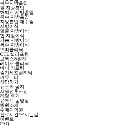
복부지방흡입
팔 지방흡입
허벅지 지방흡입
특수 지방흡입
지방흡입 재수술
지방이식
얼굴 지방이식
힙 지방이식
가슴 지방이식
특수 지방이식
쁘띠클리닉
QTL 실리프팅
보톡스&필러
레이저 클리닉
바디 리프팅
줄기세포클리닉
커뮤니티
상담하기
뉴스와 공지
시술전후사진
리얼 후기
유투브 동영상
병원소개
수메디의원
진료시간/오시는길
이벤트
FAQ