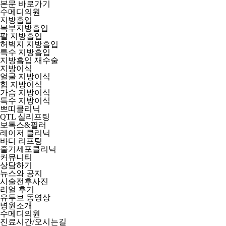
본문 바로가기
수메디의원
지방흡입
복부지방흡입
팔 지방흡입
허벅지 지방흡입
특수 지방흡입
지방흡입 재수술
지방이식
얼굴 지방이식
힙 지방이식
가슴 지방이식
특수 지방이식
쁘띠클리닉
QTL 실리프팅
보톡스&필러
레이저 클리닉
바디 리프팅
줄기세포클리닉
커뮤니티
상담하기
뉴스와 공지
시술전후사진
리얼 후기
유투브 동영상
병원소개
수메디의원
진료시간/오시는길