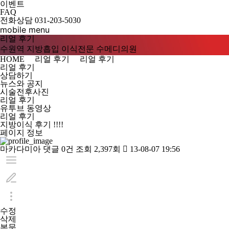
이벤트
FAQ
전화상담
031-203-5030
mobile menu
리얼 후기
수원역 지방흡입 이식전문 수메디의원
HOME
리얼 후기
리얼 후기
리얼 후기
상담하기
뉴스와 공지
시술전후사진
리얼 후기
유투브 동영상
리얼 후기
지방이식 후기 !!!!
페이지 정보
마카다미아
댓글
0건
조회
2,397회
13-08-07 19:56
수정
삭제
본문